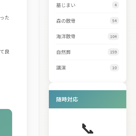
墓じまい
4
った
森の散骨
54
海洋散骨
104
て良
自然葬
159
講演
10
随時対応
📞