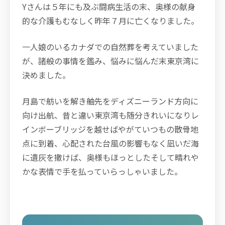
Yさんは５年にも及ぶ闘病生活の末、奥様の献身
的な介護もむなしく昨年７月に亡くなりました。
一人娘のいるカナダでの自然葬を考えていました
が、諸般の事情を鑑み、悩みに悩んだ末東京湾に
決めました。
月島で舫いを解き舳先をディズニーランド方向に
向け出航、昔と違い東京湾も随分きれいになりレ
インボーブリッジを越せばやがていつもの散骨地
点に到着、心配された台風の影響もなく凪いだ海
に遺灰を撒けば、奥様もほっとしたそして晴れや
かな表情で手を払っていらっしゃいました。