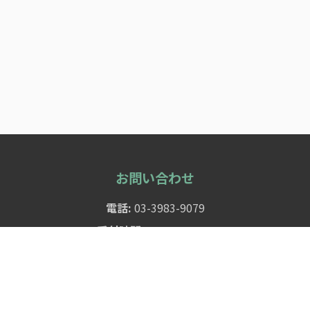
お問い合わせ
電話:
03-3983-9079
受付時間:
10:00～18:00
時間外・死亡連絡:
0120-506-963
メール:
info@kodama-nagi.net