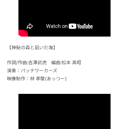
【神秘の森と凪いだ海】
作詞/作曲:吉澤武虎 編曲:松本 真昭
演奏：パッチワーカーズ
映像制作：林 孝駿(あっつー)