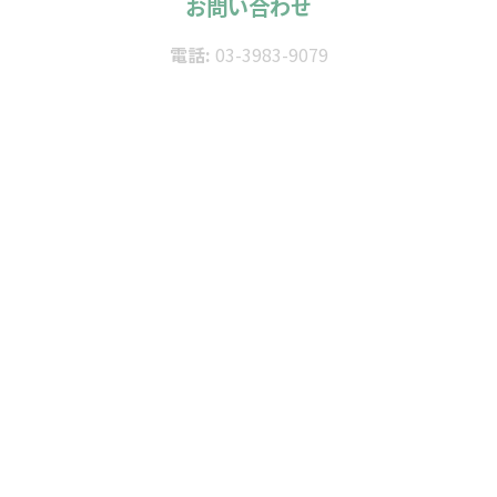
お問い合わせ
電話:
03-3983-9079
受付時間:
10:00～18:00
時間外・死亡連絡:
0120-506-963
メール:
info@kodama-nagi.net
サービス
自然葬プラン
生前契約
エンディングノート
実績・記事