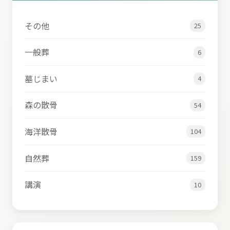
その他
25
一般葬
6
墓じまい
4
森の散骨
54
海洋散骨
104
自然葬
159
講演
10