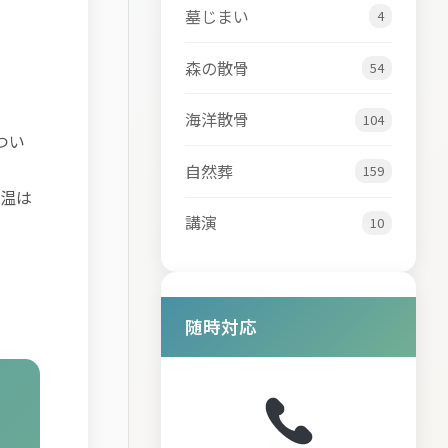
墓じまい
4
森の散骨
54
海洋散骨
104
つい
自然葬
159
温は
講演
10
随時対応