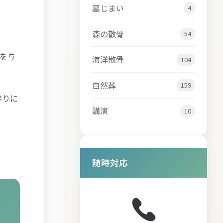
墓じまい
4
森の散骨
54
を与
海洋散骨
104
自然葬
159
参りに
講演
10
随時対応