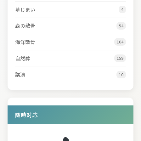
墓じまい
4
森の散骨
54
海洋散骨
104
自然葬
159
講演
10
随時対応