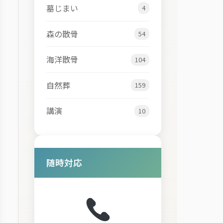
墓じまい
4
森の散骨
54
海洋散骨
104
自然葬
159
講演
10
随時対応