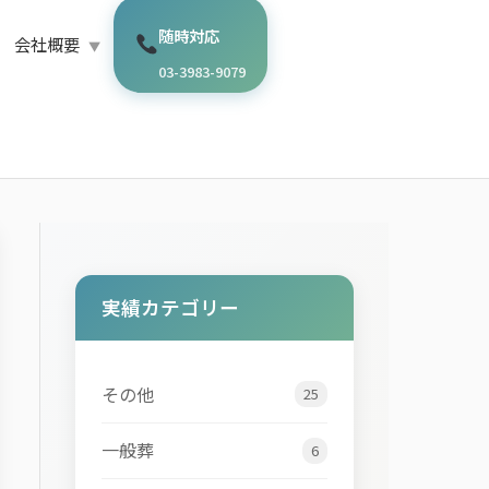
随時対応
会社概要
03-3983-9079
実績カテゴリー
その他
25
一般葬
6