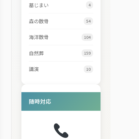
墓じまい
4
森の散骨
54
海洋散骨
104
自然葬
159
講演
10
随時対応