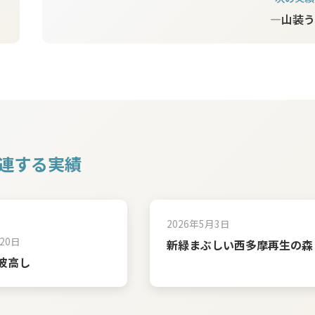
—山装う
連する実績
2026年5月3日
20日
新緑まぶしい西多摩再生の森
波高し