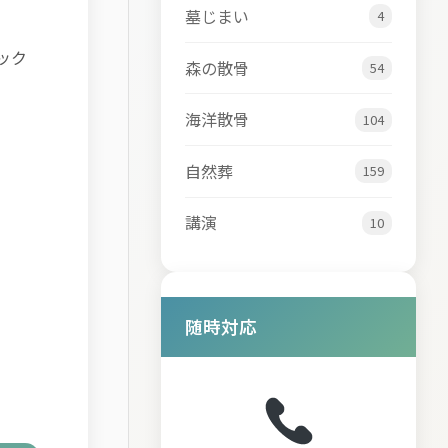
墓じまい
4
ック
森の散骨
54
海洋散骨
104
自然葬
159
講演
10
随時対応