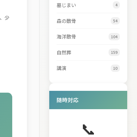
墓じまい
4
、少
森の散骨
54
海洋散骨
104
自然葬
159
講演
10
随時対応
📞