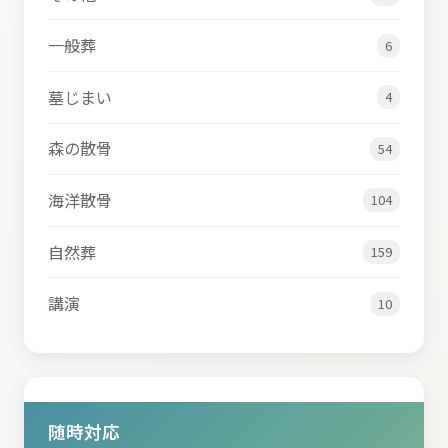
一般葬
6
墓じまい
4
森の散骨
54
海洋散骨
104
自然葬
159
講演
10
随時対応