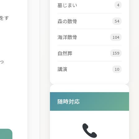
墓じまい
4
をす
森の散骨
54
海洋散骨
104
自然葬
159
っ
講演
10
随時対応