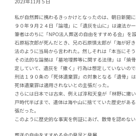
2023年11月５日
私が自然葬に携わるきっかけとなったのは、朝日新聞に
９０年９月２４日「論壇」に「遺灰を山に」は違法かー
筆者はのちに「NPO法人葬送の自由をすすめる会」を
石原裕次郎が死んだとき、兄の石原慎太郎が「海が好き
法のように当局から言われた。然しそれは「本当にそう
その法的な論拠は「墓地埋葬等に関する法律」は「焼骨
定していて、遺灰を「撒く」行為は想定していないので
刑法１９０条の「死体遺棄罪」の対象となる「遺骨」は
死体遺棄罪は適用されないとの主張だった。
さらには日本では古来、例えば淳和天皇が「林野に撒い
戸時代半ばまで、遺体は海や山に捨てていた歴史がある
張だった。
このように歴史的な事実を例証にあげ、散骨を認めない
葬送の自由をすすめる会の発足と発展