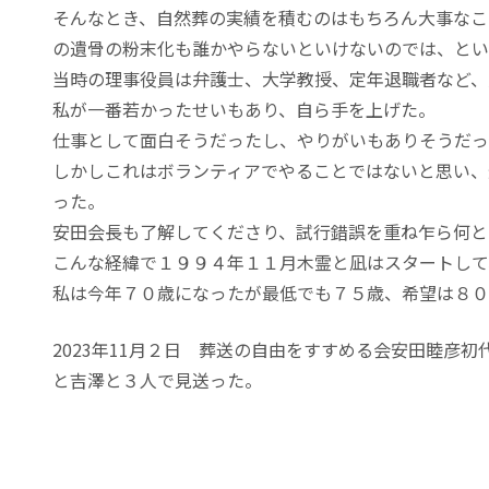
そんなとき、自然葬の実績を積むのはもちろん大事なこ
の遺骨の粉末化も誰かやらないといけないのでは、とい
当時の理事役員は弁護士、大学教授、定年退職者など、
私が一番若かったせいもあり、自ら手を上げた。
仕事として面白そうだったし、やりがいもありそうだっ
しかしこれはボランティアでやることではないと思い、
った。
安田会長も了解してくださり、試行錯誤を重ね乍ら何と
こんな経緯で１９９４年１１月木霊と凪はスタートして
私は今年７０歳になったが最低でも７５歳、希望は８０
2023年11月２日 葬送の自由をすすめる会安田睦彦
と吉澤と３人で見送った。