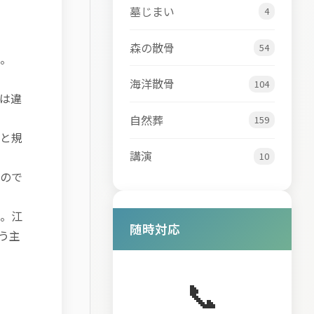
墓じまい
4
森の散骨
54
。
海洋散骨
104
は違
自然葬
159
と規
講演
10
ので
。江
随時対応
う主
📞