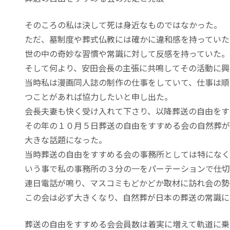
そのころの私は決して死は身近なものではなかった。
ただ、墓制度や葬式仏教には確かに違和感を持っていた
世の中の奇妙な習慣や常識に対して反感を持っていた。
そして何より、安田会長の主張に共鳴してその活動に興
当時私は漫画同人誌の制作の仕事をしていて、仕事は順
つことがあれば協力したいと申し出た。
会長夫妻も快く受け入れて下さり、以降葬送の自由をす
その年の１０月５日葬送の自由をすすめる会の自然葬が
大きな話題になった。
当時葬送の自由をすすめる会の事務所としては特になく
いう事で私の事務所の３分の一をパーテーションで仕切
連日電話が鳴り、マスコミもどかどか取材に訪れ会の勢
この会は必ず大きくなり、自然葬が日本の葬送の常識に
葬送の自由をすすめる会会員数は着実に増えて軌道に乗